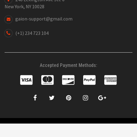
New York, NY 10028
gaion-support@gmail.com
(+1) 234 723 104
Accepted Payment Methods:
©2019 WordPress Theme SW Gaion. All right Reserved. Design by
WPThemeGo