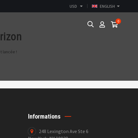
USD
ENGLISH
0
orizon
 lancée !
Informations
248 Lexington Ave Ste 6