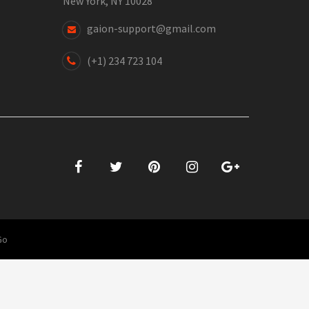
New York, NY 10028
gaion-support@gmail.com
(+1) 234 723 104
Go