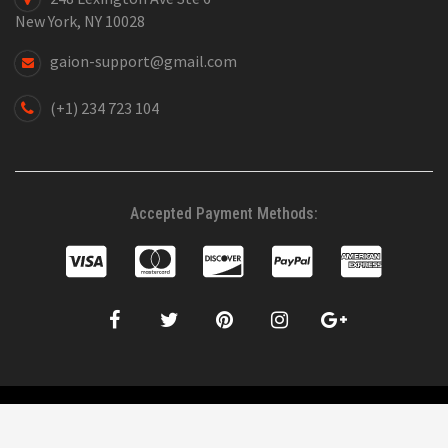
New York, NY 10028
gaion-support@gmail.com
(+1) 234 723 104
Accepted Payment Methods:
©2019 WordPress Theme SW Gaion. All right Reserved. Design by
WPThemeGo