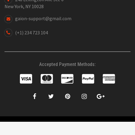
New York, NY 10028
gaion-support@gmail.com
(+1) 234 723 104
Accepted Payment Methods:
©2019 WordPress Theme SW Gaion. All right Reserved. Design by
WPThemeGo