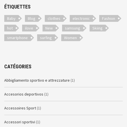
ÉTIQUETTES
Baby
Blog
clothes
electronic
Fashion
hot
ilove
New
samsung
Skiing
smartphone
surfing
Women
CATÉGORIES
Abbigliamento sportivo e attrezzature
(1)
Accesorios deportivos
(1)
Accessoires Sport
(1)
Accessori sportivi
(1)