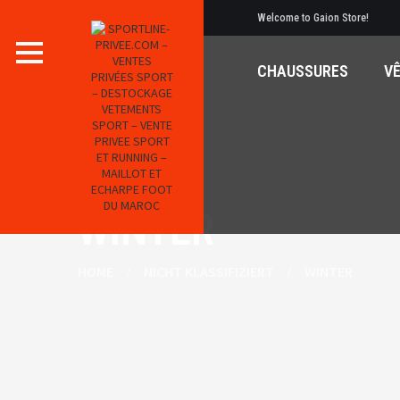
Welcome to Gaion Store!
CHAUSSURES
V
WINTER
HOME
NICHT KLASSIFIZIERT
WINTER