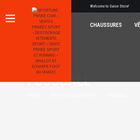
Welcome to Gaion Store!
CHAUSSURES
V
FUSSBALL
HOME
NICHT KLASSIFIZIERT
FUSSBALL