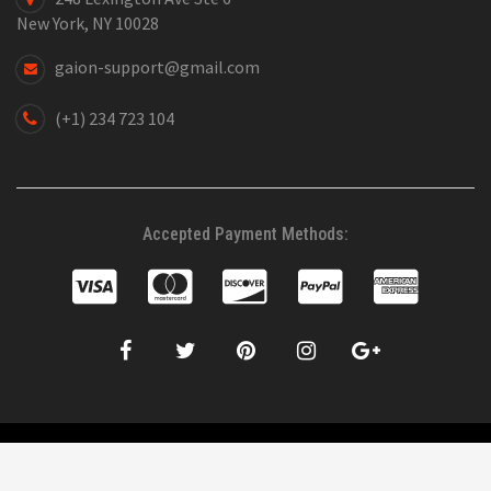
New York, NY 10028
gaion-support@gmail.com
(+1) 234 723 104
Accepted Payment Methods:
©2019 WordPress Theme SW Gaion. All right Reserved. Design by
WPThemeGo